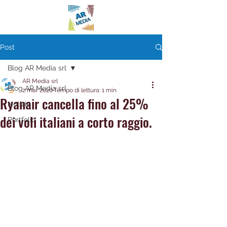
Post
Blog AR Media srl
AR Media srl
Blog AR Media srl
2 mar 2020
Tempo di lettura: 1 min
Ryanair cancella fino al 25%
Notizie
dei voli italiani a corto raggio.
Portfolio